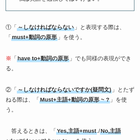
①「
～しなければならない
」と表現する際は、
「
must+動詞の原形
」を使う。
※
「
have to+動詞の原形
」でも同様の表現ができ
る。
②「
～しなければならないですか(疑問文)
」とたず
ねる際は、「
Must+主語+動詞の原形 ~ ?
」を使
う。
答えるときは、「
Yes,主語+must
./
No,主語