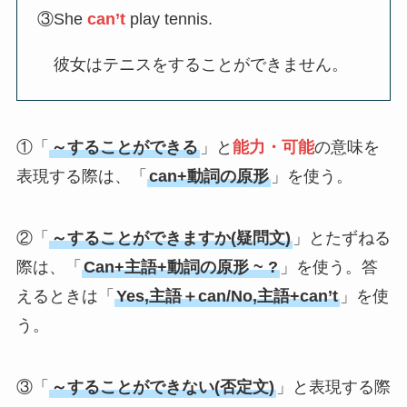
③She
can’t
play tennis.
彼女はテニスをすることができません。
①「
～することができる
」と
能力・可能
の意味を
表現する際は、「
can+動詞の原形
」を使う。
②「
～することができますか(疑問文)
」とたずねる
際は、「
Can+主語+動詞の原形 ~ ?
」を使う。答
えるときは「
Yes,主語＋can/No,主語+can’t
」を使
う。
③「
～することができない(否定文)
」と表現する際