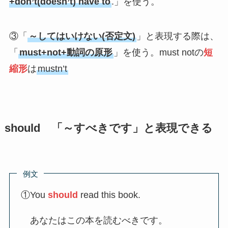
+don’t(doesn’t) have to
.」を使う。
③「
～してはいけない(否定文)
」と表現する際は、
「
must+not+動詞の原形
」を使う。must notの
短
縮形
は
mustn’t
should 「～すべきです」と表現できる
例文
①You
should
read this book.
あなたはこの本を読むべきです。