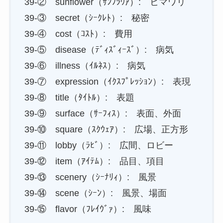
39-② sunflower（ｻﾝﾌﾗｳｱ）: ヒマワリ
39-③ secret（ｼｰｸﾚﾄ）: 秘密
39-④ cost（ｺｽﾄ）: 費用
39-⑤ disease（ﾃﾞｨｽﾞｨｰｽﾞ）: 病気
39-⑥ illness（ｲﾙﾈｽ）: 病気
39-⑦ expression（ｲｸｽﾌﾟﾚｯｼｮﾝ）: 表現
39-⑧ title（ﾀｲﾄﾙ）: 表題
39-⑨ surface（ｻｰﾌｨｽ）: 表面、外面
39-⑩ square（ｽｸｳｪｱ）: 広場、正方形
39-⑪ lobby（ﾗﾋﾞ）: 広間、ロビー
39-⑫ item（ｱｲﾃﾑ）: 品目、項目
39-⑬ scenery（ｼｰﾅﾘｨ）: 風景
39-⑭ scene（ｼｰﾝ）: 風景、場面
39-⑮ flavor（ﾌﾚｲｳﾞｧ）: 風味