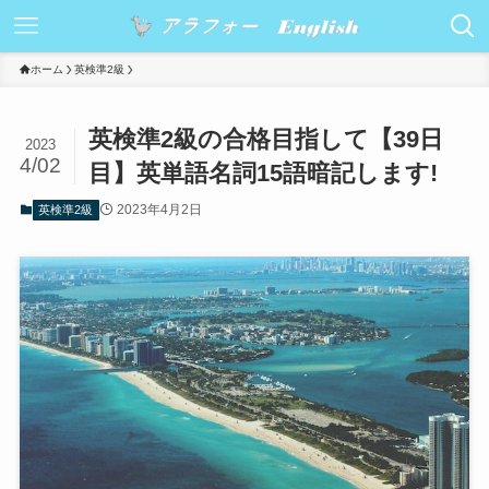
ホーム
英検準2級
英検準2級の合格目指して【39日
2023
4/02
目】英単語名詞15語暗記します!
2023年4月2日
英検準2級