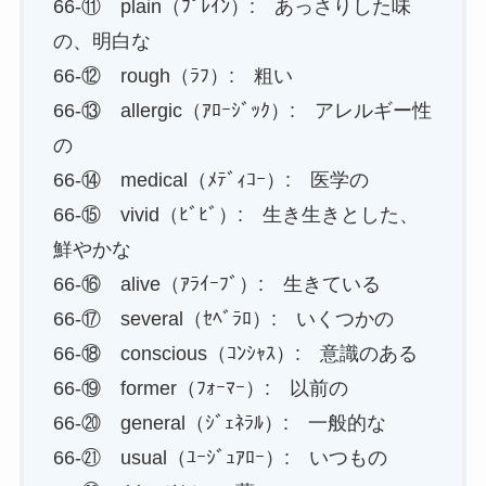
66-⑪ plain（ﾌﾟﾚｲﾝ）: あっさりした味
の、明白な
66-⑫ rough（ﾗﾌ）: 粗い
66-⑬ allergic（ｱﾛｰｼﾞｯｸ）: アレルギー性
の
66-⑭ medical（ﾒﾃﾞｨｺｰ）: 医学の
66-⑮ vivid（ﾋﾞﾋﾞ）: 生き生きとした、
鮮やかな
66-⑯ alive（ｱﾗｲｰﾌﾞ）: 生きている
66-⑰ several（ｾﾍﾞﾗﾛ）: いくつかの
66-⑱ conscious（ｺﾝｼｬｽ）: 意識のある
66-⑲ former（ﾌｫｰﾏｰ）: 以前の
66-⑳ general（ｼﾞｪﾈﾗﾙ）: 一般的な
66-㉑ usual（ﾕｰｼﾞｭｱﾛｰ）: いつもの