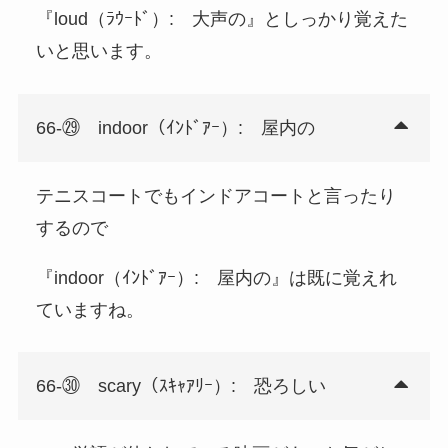
『loud（ﾗｳｰﾄﾞ）: 大声の』としっかり覚えた
いと思います。
66-㉙ indoor（ｲﾝﾄﾞｱｰ）: 屋内の
テニスコートでもインドアコートと言ったり
するので
『indoor（ｲﾝﾄﾞｱｰ）: 屋内の』は既に覚えれ
ていますね。
66-㉚ scary（ｽｷｬｱﾘｰ）: 恐ろしい