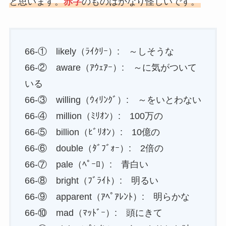
と思います。
赤字
のものはかなり怪しいです。
66-① likely（ﾗｲｸﾘｰ）: ～しそうな
66-② aware（ｱｳｪｱｰ）: ～に気がついて
いる
66-③ willing（ｳｨﾘﾝｸﾞ）: ～をいとわない
66-④ million（ﾐﾘｵﾝ）: 100万の
66-⑤ billion（ﾋﾞﾘｵﾝ）: 10億の
66-⑥ double（ﾀﾞﾌﾞｫｰ）: 2倍の
66-⑦ pale（ﾍﾟｰﾛ）: 青白い
66-⑧ bright（ﾌﾞﾗｲﾄ）: 明るい
66-⑨ apparent（ｱﾍﾟｱﾚﾝﾄ）: 明らかな
66-⑩ mad（ﾏｯﾄﾞｰ）: 頭にきて