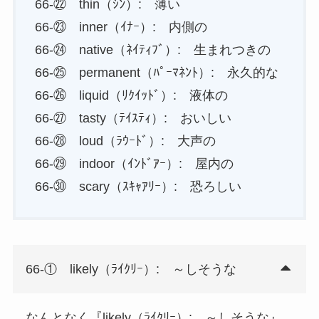
66-㉒ thin（ｼﾝ）: 薄い
66-㉓ inner（ｲﾅｰ）: 内側の
66-㉔ native（ﾈｲﾃｨﾌﾞ）: 生まれつきの
66-㉕ permanent（ﾊﾟｰﾏﾈﾝﾄ）: 永久的な
66-㉖ liquid（ﾘｸｲｯﾄﾞ）: 液体の
66-㉗ tasty（ﾃｲｽﾃｨ）: おいしい
66-㉘ loud（ﾗｳｰﾄﾞ）: 大声の
66-㉙ indoor（ｲﾝﾄﾞｱｰ）: 屋内の
66-㉚ scary（ｽｷｬｱﾘｰ）: 恐ろしい
66-① likely（ﾗｲｸﾘｰ）: ～しそうな
なんとなく『likely（ﾗｲｸﾘｰ）: ～しそうな』