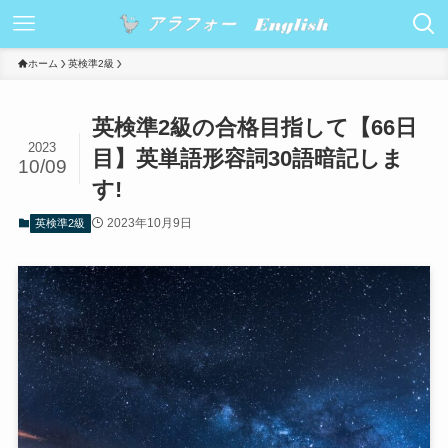
ホーム
英検準2級
英検準2級の合格目指して【66日
2023
目】英単語形容詞30語暗記しま
10/09
す!
2023年10月9日
英検準2級