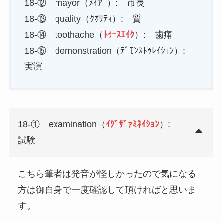
18-⑫ mayor（ﾒｲｱｰ）: 市長
18-⑬ quality（ｸｵﾘﾃｨ）: 質
18-⑭ toothache（
ﾄｩｰｽｴｲｸ
）: 歯痛
18-⑮ demonstration（ﾃﾞﾓﾝｽﾄｩﾚｲｼｮﾝ）:
実演
18-① examination（
ｲｸﾞｻﾞｧﾐﾈｲｼｮﾝ
）:
試験
こちら筆者は発音が怪しかったので気になる
方は御自身で一度確認して頂ければと思いま
す。