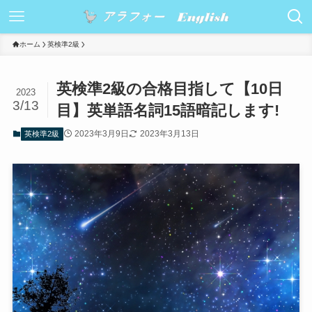
ホーム
英検準2級
英検準2級の合格目指して【10日
2023
3/13
目】英単語名詞15語暗記します!
2023年3月9日
2023年3月13日
英検準2級