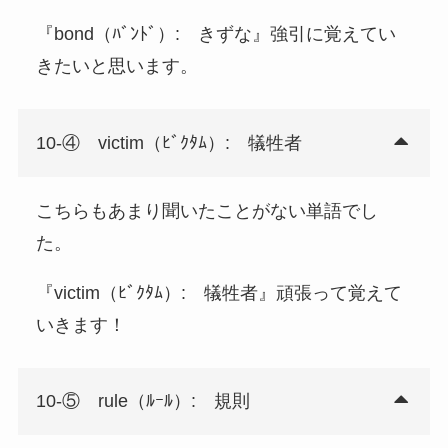
『bond（ﾊﾞﾝﾄﾞ）: きずな』強引に覚えてい
きたいと思います。
10-④ victim（ﾋﾞｸﾀﾑ）: 犠牲者
こちらもあまり聞いたことがない単語でし
た。
『victim（ﾋﾞｸﾀﾑ）: 犠牲者』頑張って覚えて
いきます！
10-⑤ rule（ﾙｰﾙ）: 規則