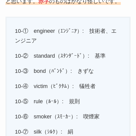
と思います。
赤字
のものはかなり怪しいです。
10-① engineer（ｴﾝｼﾞﾆｱ）: 技術者、エ
ンジニア
10-② standard（ｽﾀﾝﾀﾞｰﾄﾞ）: 基準
10-③ bond（ﾊﾞﾝﾄﾞ）: きずな
10-④ victim（ﾋﾞｸﾀﾑ）: 犠牲者
10-⑤ rule（ﾙｰﾙ）: 規則
10-⑥ smoker（ｽﾓｰｶｰ）: 喫煙家
10-⑦ silk（ｼﾙｸ）: 絹