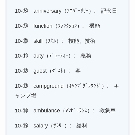
10-⑧ anniversary（ｱﾆﾊﾞｰｻﾘｰ）: 記念日
10-⑨ function（ﾌｧﾝｸｼｮﾝ）: 機能
10-⑩ skill（ｽｷﾙ）: 技能、技術
10-⑪ duty（ﾃﾞｭｰﾃｨｰ）: 義務
10-⑫ guest（ｹﾞｽﾄ）: 客
10-⑬ campground（ｷｬﾝﾌﾟｸﾞﾗｳﾝﾄﾞ）: キ
ャンプ場
10-⑭ ambulance（ｱﾝﾋﾞｭﾗﾝｽ）: 救急車
10-⑮ salary（ｻﾗﾘｰ）: 給料