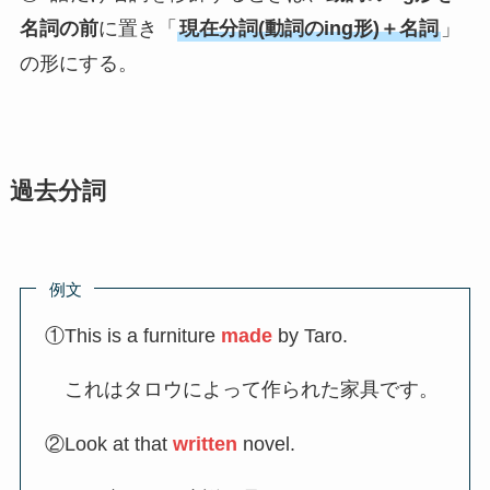
名詞の前
に置き「
現在分詞(動詞のing形)＋名詞
」
の形にする。
過去分詞
例文
①This is a furniture
made
by Taro.
これはタロウによって作られた家具です。
②Look at that
written
novel.