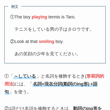
例文
①The boy
playing
tennis is Taro.
テニスをしている男の子はタロウです。
②Look at that
smiling
boy.
あの笑顔の少年を見てください。
①「
～している
」と名詞を修飾するとき(
形容詞的
用法
)には、「
名詞+現在分詞(動詞のing形)
+語
句
」を使う。
②1語だけ名詞を修飾するときは、
動詞のing形を