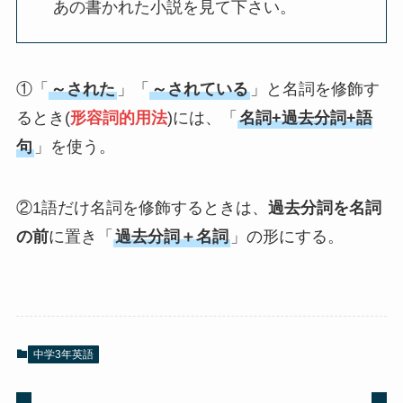
あの書かれた小説を見て下さい。
①「
～された
」「
～されている
」と名詞を修飾す
るとき(
形容詞的用法
)には、「
名詞+過去分詞+語
句
」を使う。
②1語だけ名詞を修飾するときは、
過去分詞を名詞
の前
に置き「
過去分詞＋名詞
」の形にする。
中学3年英語