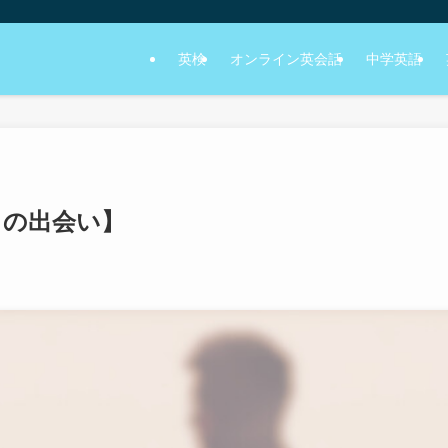
英検
オンライン英会話
中学英語
りの出会い】